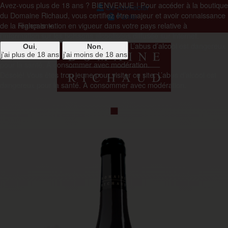
Avez-vous plus de 18 ans ?
BIENVENUE !
Pour accéder à la boutique
Se connecter
du Domaine Richaud, vous certifiez être majeur et avoir connaissance
Panier
de la réglementation en vigueur dans votre pays relative à
Français
l'information sur les boissons alcoolisées diffusée sur internet.
L’abus d’alcool est dangereux
Oui
,
Non
,
j'ai plus de 18 ans
j'ai moins de 18 ans
pour la santé. À consommer avec modération.
Désolé!
Vous êtes trop jeune pour visiter ce site.
L’abus d’alcool est
dangereux pour la santé. À consommer avec modération.